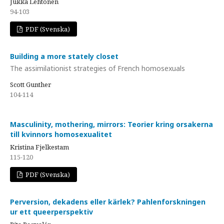
Jukka Lehtonen
94-103
PDF (Svenska)
Building a more stately closet
The assimilationist strategies of French homosexuals
Scott Gunther
104-114
Masculinity, mothering, mirrors: Teorier kring orsakerna
till kvinnors homosexualitet
Kristina Fjelkestam
115-120
PDF (Svenska)
Perversion, dekadens eller kärlek? Pahlenforskningen
ur ett queerperspektiv