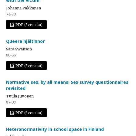
with the victim
Johanna Pakkanen
74-79
PDF (Svenska)
Queera hjältinnor
Sara Swanson
80-86
PDF (Svenska)
Normative sex, by all means: Sex survey questionnaires
revisited
Tuula Juvonen
87-93
PDF (Svenska)
Heteronormativity in school space in Finland