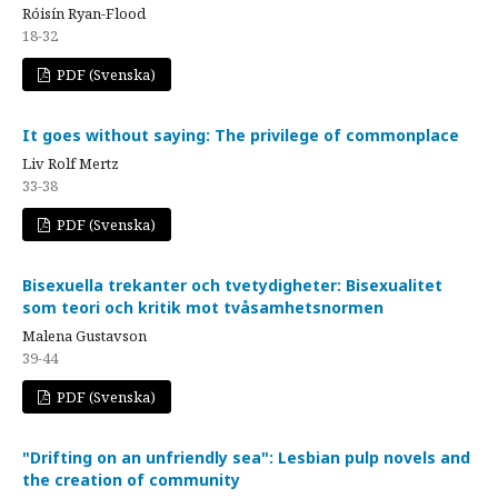
Róisín Ryan-Flood
18-32
PDF (Svenska)
It goes without saying: The privilege of commonplace
Liv Rolf Mertz
33-38
PDF (Svenska)
Bisexuella trekanter och tvetydigheter: Bisexualitet
som teori och kritik mot tvåsamhetsnormen
Malena Gustavson
39-44
PDF (Svenska)
"Drifting on an unfriendly sea": Lesbian pulp novels and
the creation of community