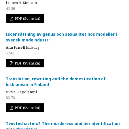
Linnea A. Stenson
45-56
PDF (Svenska)
Iscensättning av genus och sexualitet hos modeller i
svensk modeindustri
Ann Frisell Ellburg
57-61
PDF (Svenska)
Translation, rewriting and the domestication of
lesbianism in Finland
Virva Hepolampi
62-73
PDF (Svenska)
Twisted sisters? The murderess and her identification