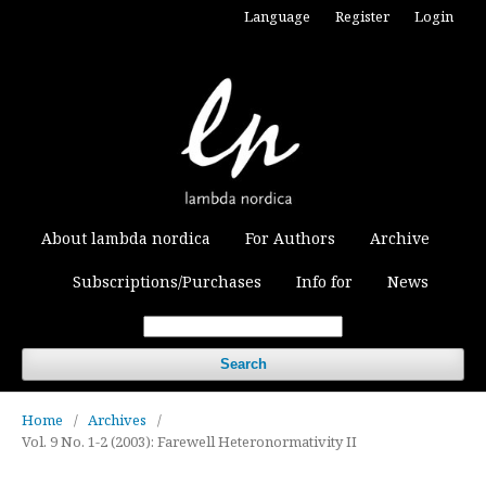
Language
Register
Login
About lambda nordica
For Authors
Archive
Subscriptions/Purchases
Info for
News
Search
Home
/
Archives
/
Vol. 9 No. 1-2 (2003): Farewell Heteronormativity II