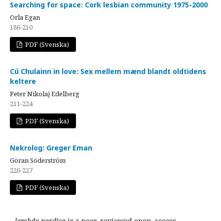
Searching for space: Cork lesbian community 1975-2000
Orla Egan
186-210
PDF (Svenska)
Cú Chulainn in love: Sex mellem mænd blandt oldtidens
keltere
Peter Nikolaj Edelberg
211-224
PDF (Svenska)
Nekrolog: Greger Eman
Göran Söderström
226-227
PDF (Svenska)
lambda nordica
is a peer-reviewed open-access