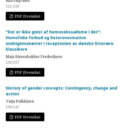
Rita Paqvalén
121-129
PDF (Svenska)
"Der er ikke gnist af homoseksualisme i det":
Homofobe forbud og heteronormative
undvigemanøvrer i receptionen av danske litterære
klassikere
Maja Bissenbakker Frederiksen
130-137
PDF (Svenska)
History of gender concepts: Contingency, change and
action
Tuija Pulkkinen
138-147
PDF (Svenska)