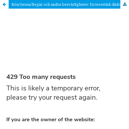
Kön/Genus/Begär och andra besvärligheter: En teoretisk diskussion sprungen ur en analys av den medicinska diskursen rörande intersexualism