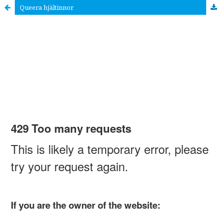
Queera hjältinnor