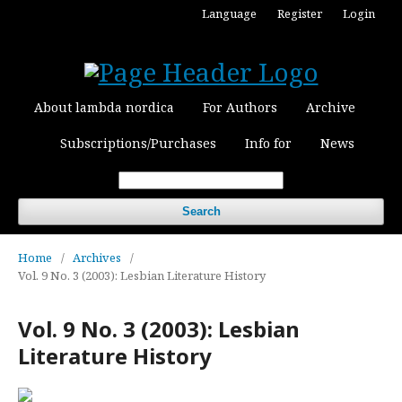
Language
Register
Login
About lambda nordica
For Authors
Archive
Subscriptions/Purchases
Info for
News
Search
Home
/
Archives
/
Vol. 9 No. 3 (2003): Lesbian Literature History
Vol. 9 No. 3 (2003): Lesbian
Literature History