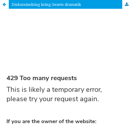
Diskursändring kring Genets dramatik