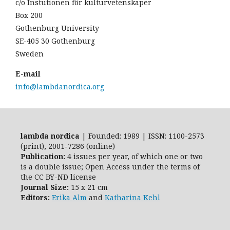
c/o Instutionen för kulturvetenskaper
Box 200
Gothenburg University
SE-405 30 Gothenburg
Sweden
E-mail
info@lambdanordica.org
lambda nordica
| Founded: 1989 | ISSN: 1100-2573
(print), 2001-7286 (online)
Publication:
4 issues per year, of which one or two
is a double issue; Open Access
under the terms of
the
CC BY-ND
license
Journal Size:
15 x 21 cm
Editors:
Erika Alm
and
Katharina Kehl