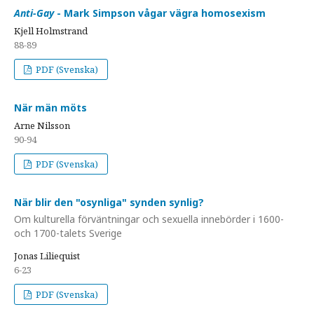
Anti-Gay
- Mark Simpson vågar vägra homosexism
Kjell Holmstrand
88-89
PDF (Svenska)
När män möts
Arne Nilsson
90-94
PDF (Svenska)
När blir den "osynliga" synden synlig?
Om kulturella förväntningar och sexuella innebörder i 1600-
och 1700-talets Sverige
Jonas Liliequist
6-23
PDF (Svenska)