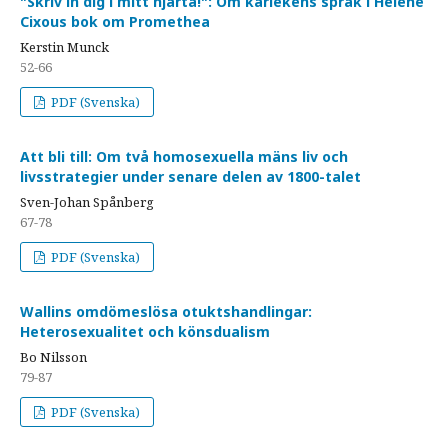
"Skriv in dig i mitt hjärta!": Om kärlekens språk i Hélène
Cixous bok om Promethea
Kerstin Munck
52-66
PDF (Svenska)
Att bli till: Om två homosexuella mäns liv och
livsstrategier under senare delen av 1800-talet
Sven-Johan Spånberg
67-78
PDF (Svenska)
Wallins omdömeslösa otuktshandlingar:
Heterosexualitet och könsdualism
Bo Nilsson
79-87
PDF (Svenska)