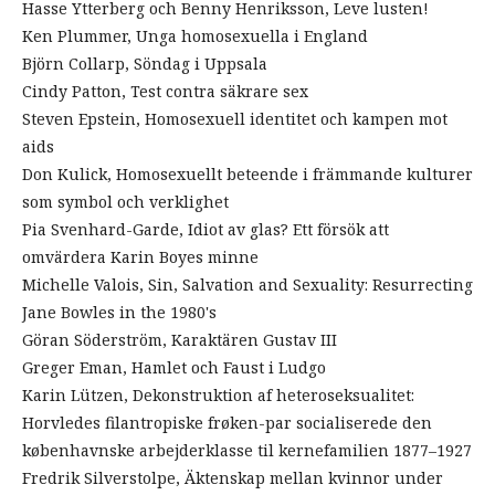
Hasse Ytterberg och Benny Henriksson, Leve lusten!
Ken Plummer, Unga homosexuella i England
Björn Collarp, Söndag i Uppsala
Cindy Patton, Test contra säkrare sex
Steven Epstein, Homosexuell identitet och kampen mot
aids
Don Kulick, Homosexuellt beteende i främmande kulturer
som symbol och verklighet
Pia Svenhard-Garde, Idiot av glas? Ett försök att
omvärdera Karin Boyes minne
Michelle Valois, Sin, Salvation and Sexuality: Resurrecting
Jane Bowles in the 1980's
Göran Söderström, Karaktären Gustav III
Greger Eman, Hamlet och Faust i Ludgo
Karin Lützen, Dekonstruktion af heteroseksualitet:
Horvledes filantropiske frøken-par socialiserede den
københavnske arbejderklasse til kernefamilien 1877–1927
Fredrik Silverstolpe, Äktenskap mellan kvinnor under