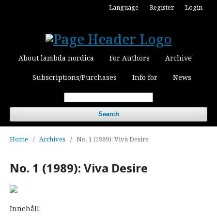
Language
Register
Login
About lambda nordica
For Authors
Archive
Subscriptions/Purchases
Info for
News
Search
Home
/
Archives
/
No. 1 (1989): Viva Desire
No. 1 (1989): Viva Desire
Innehåll: