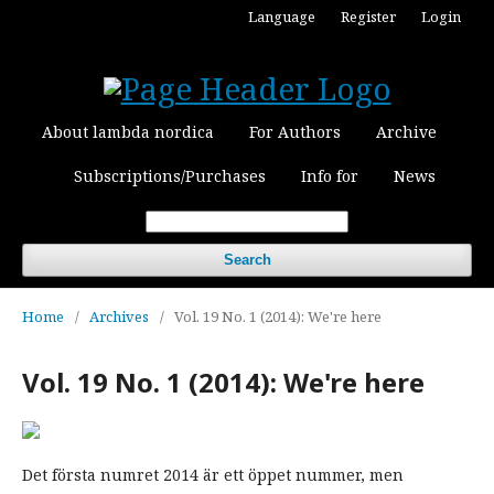
Language
Register
Login
About lambda nordica
For Authors
Archive
Subscriptions/Purchases
Info for
News
Search
Home
/
Archives
/
Vol. 19 No. 1 (2014): We're here
Vol. 19 No. 1 (2014): We're here
Det första numret 2014 är ett öppet nummer, men