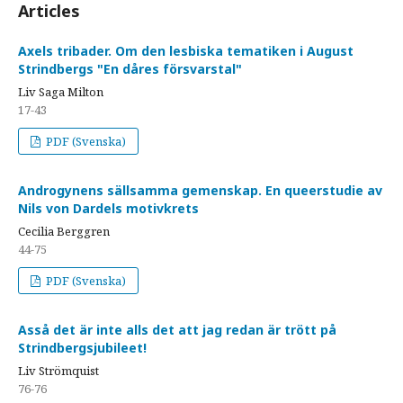
Articles
Axels tribader. Om den lesbiska tematiken i August
Strindbergs "En dåres försvarstal"
Liv Saga Milton
17-43
PDF (Svenska)
Androgynens sällsamma gemenskap. En queerstudie av
Nils von Dardels motivkrets
Cecilia Berggren
44-75
PDF (Svenska)
Asså det är inte alls det att jag redan är trött på
Strindbergsjubileet!
Liv Strömquist
76-76