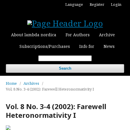
Language
Register
Login
About lambda nordica
For Authors
Archive
Subscriptions/Purchases
Info for
News
Search
Home
/
Archives
/
Vol. 8 No. 3-4 (2002): Farewell Heteronormativity I
Vol. 8 No. 3-4 (2002): Farewell
Heteronormativity I