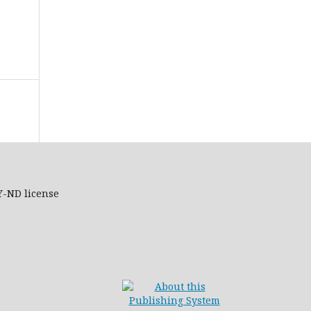
Y-ND
license