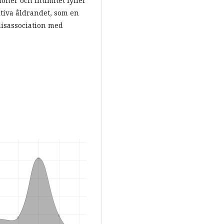
oner och intimitet fyller
itiva åldrandet, som en
 disassociation med