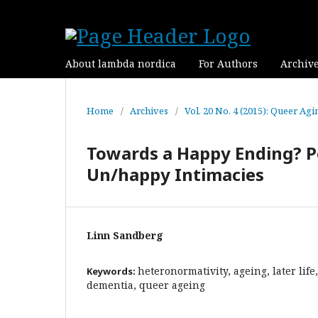
About lambda nordica
For Authors
Archiv
Home
/
Archives
/
Vol. 20 No. 4 (2015): Queer Agi
Towards a Happy Ending? P
Un/happy Intimacies
Linn Sandberg
heteronormativity, ageing, later life
Keywords:
dementia, queer ageing