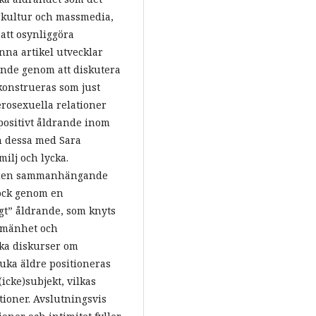
rkultur och massmedia,
 att osynliggöra
nna artikel utvecklar
rande genom att diskutera
konstrueras som just
erosexuella relationer
 positivt åldrande inom
 dessa med Sara
ilj och lycka.
h den sammanhängande
dock genom en
igt” åldrande, som knyts
llmänhet och
ka diskurser om
uka äldre positioneras
icke)subjekt, vilkas
tioner. Avslutningsvis