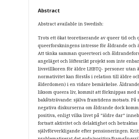
Abstract
Abstract available in Swedish:
Trots ett ökat teoretiserande av queer tid och
queerforskningens intresse för åldrande och ä
Att tänka samman queerteori och åldrandefors
angeläget och löftesrikt projekt som inte enba
livsvillkoren för äldre LHBTQ- personer utan 
normativitet kan förstås i relation till äldre och
ålderdomen) i en vidare bemärkelse. Åldrandet
liksom queera liv, kommit att förknippas med 
bakåtsträvande: själva framtidens motsats. På 
negativa diskurserna om åldrande dock kommi
positiva, enligt vilka livet på ”äldre dar” inneb
fortsatt aktivitet och delaktighet och betraktas
självförverkligande efter pensioneringen. Krit
problematiserat det goda/positiva/framgångsr