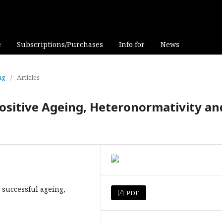
e
Subscriptions/Purchases
Info for
News
ng
/
Articles
ositive Ageing, Heteronormativity an
, successful ageing,
PDF