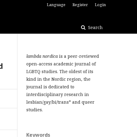
Language
Register
Login
Search
lambda nordica
is a peer-reviewed
d
open-access academic journal of
LGBTQ studies. The oldest of its
kind in the Nordic region, the
journal is dedicated to
interdisciplinary research in
lesbian/gay/bi/trans* and queer
studies.
Keywords