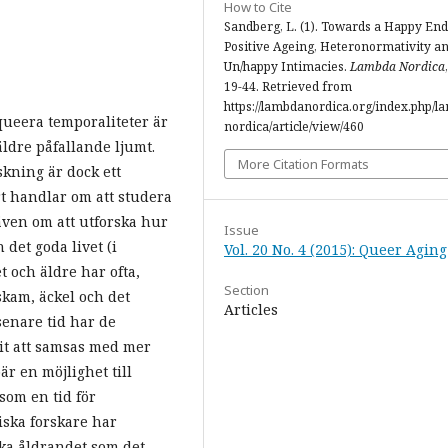
How to Cite
Sandberg, L. (1). Towards a Happy End
Positive Ageing, Heteronormativity a
Un/happy Intimacies.
Lambda Nordica
19-44. Retrieved from
https://lambdanordica.org/index.php/l
 queera temporaliteter är
nordica/article/view/460
ldre påfallande ljumt.
More Citation Formats
kning är dock ett
rt handlar om att studera
även om att utforska hur
Issue
 det goda livet (i
Vol. 20 No. 4 (2015): Queer Aging
 och äldre har ofta,
Section
skam, äckel och det
Articles
senare tid har de
t att samsas med mer
är en möjlighet till
 som en tid för
iska forskare har
ika åldrandet som det