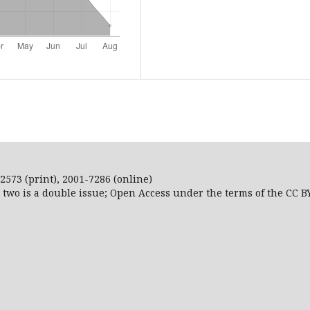
2573 (print), 2001-7286 (online)
r two is a double issue; Open Access
under the terms of the
CC B