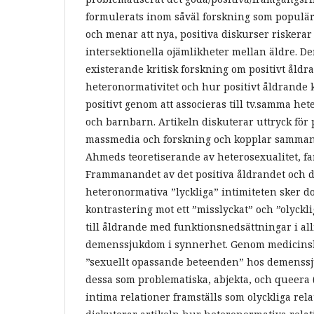
formulerats inom såväl forskning som populä
och menar att nya, positiva diskurser riskerar
intersektionella ojämlikheter mellan äldre. De
existerande kritisk forskning om positivt åld
heteronormativitet och hur positivt åldrande 
positivt genom att associeras till tv.samma het
och barnbarn. Artikeln diskuterar uttryck för
massmedia och forskning och kopplar samman
Ahmeds teoretiserande av heterosexualitet, fam
Frammanandet av det positiva åldrandet oc
heteronormativa ”lyckliga” intimiteten sker 
kontrastering mot ett ”misslyckat” och ”olyckl
till åldrande med funktionsnedsättningar i a
demenssjukdom i synnerhet. Genom medicins
”sexuellt opassande beteenden” hos demenssj
dessa som problematiska, abjekta, och queera (
intima relationer framställs som olyckliga rela