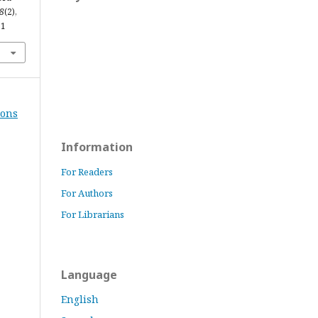
8
(2),
51
ions
Information
For Readers
For Authors
For Librarians
Language
English