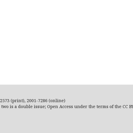
2573 (print), 2001-7286 (online)
r two is a double issue; Open Access
under the terms of the
CC B