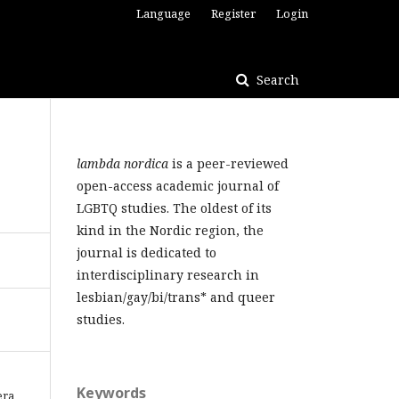
Language
Register
Login
Search
lambda nordica
is a peer-reviewed
open-access academic journal of
LGBTQ studies. The oldest of its
kind in the Nordic region, the
journal is dedicated to
interdisciplinary research in
lesbian/gay/bi/trans* and queer
studies.
Keywords
era