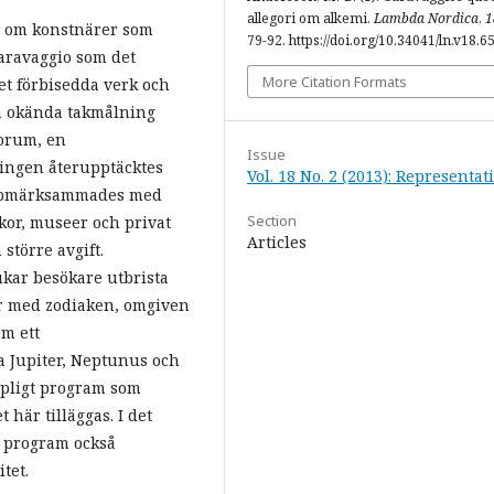
allegori om alkemi.
Lambda Nordica
,
1
ytt om konstnärer som
79-92. https://doi.org/10.34041/ln.v18.6
aravaggio som det
More Citation Formats
det förbisedda verk och
ka okända takmålning
dorum, en
Issue
ngen återupptäcktes
Vol. 18 No. 2 (2013): Representat
uppmärksammades med
Section
rkor, museer och privat
Articles
större avgift.
kar besökare utbrista
r med zodiaken, omgiven
om ett
na Jupiter, Neptunus och
apligt program som
är tilläggas. I det
a program också
tet.