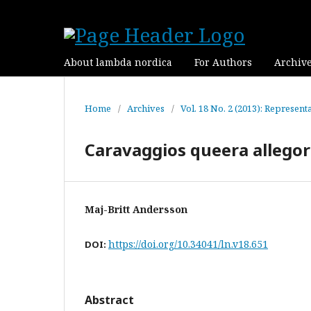
About lambda nordica
For Authors
Archiv
Home
/
Archives
/
Vol. 18 No. 2 (2013): Represent
Caravaggios queera allegor
Maj-Britt Andersson
https://doi.org/10.34041/ln.v18.651
DOI:
Abstract