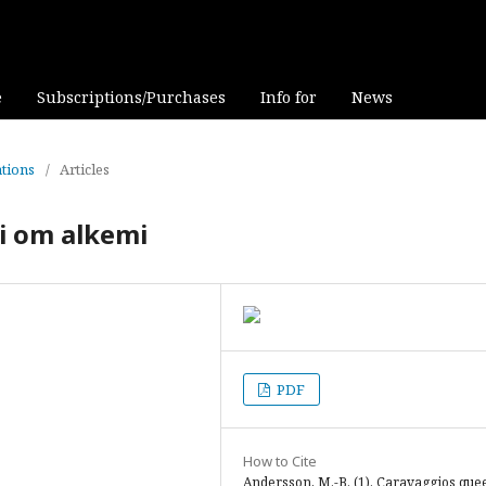
e
Subscriptions/Purchases
Info for
News
ations
/
Articles
i om alkemi
PDF
How to Cite
Andersson, M.-B. (1). Caravaggios que