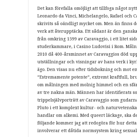
Det kan förefalla omöjligt att tillfoga något n
Leonardo da Vinci, Michelangelo, Rafael och C
skrivits så oändligt mycket om. Men än finns 
verk att återupptäcka. Ett sådant är den gans
från omkring 1599 av Caravaggio, i ett litet si
studerkammare, i Casino Ludovisi i Rom. Målni
2010 då 400-årsminnet av Caravaggios död 
utställningar och visningar av hans verk i ky
ägo. Den visas nu efter tidsbokning och mot en 
”Estremamente potente”, extremt kraftfull, bru
om målningen med molnig himmel och en sfä
av tre nakna män. Männen har identifierats s
trippelsjälvporträtt av Caravaggio som gudar
Pluto i ett komplext kultur- och naturvetensk
handlar om alkemi. Med queert läckage, ska det h
följande kommer jag att redogöra för hur dett
involverar ett dåtida normsystem kring sexuali