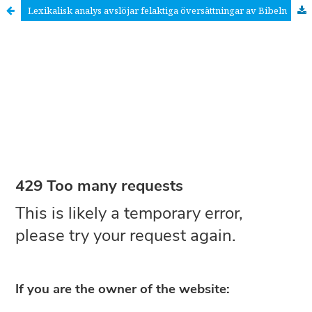
Lexikalisk analys avslöjar felaktiga översättningar av Bibeln