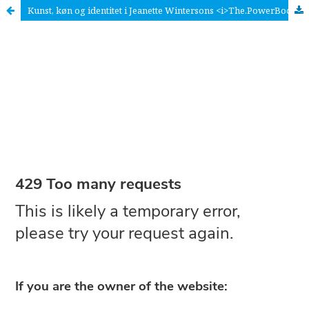
Kunst, køn og identitet i Jeanette Wintersons <i>The.PowerBook</i>