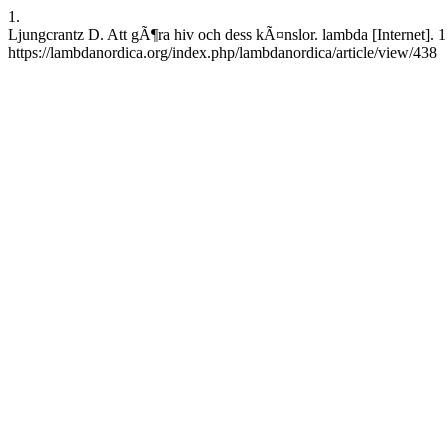
1.
Ljungcrantz D. Att gÃ¶ra hiv och dess kÃ¤nslor. lambda [Internet]. 1
https://lambdanordica.org/index.php/lambdanordica/article/view/438