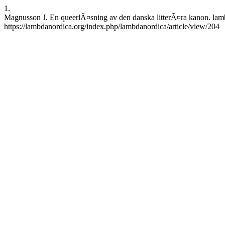
1.
Magnusson J. En queerlÃ¤sning av den danska litterÃ¤ra kanon. lambd
https://lambdanordica.org/index.php/lambdanordica/article/view/204