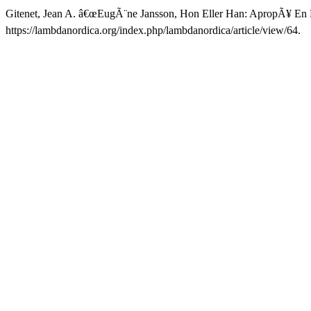
Gitenet, Jean A. â€œEugÃ¨ne Jansson, Hon Eller Han: ApropÃ¥ En 
https://lambdanordica.org/index.php/lambdanordica/article/view/64.