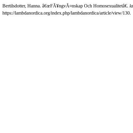
Bertilsdotter, Hanna. â€œFÃ¥ngvÃ¤nskap Och Homosexualitetâ€.
l
https://lambdanordica.org/index.php/lambdanordica/article/view/130.