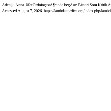
Adeniji, Anna. â€œOrdningsstÃ¶rande begÃ¤r: Biteori Som Kritik Av
Accessed August 7, 2026. https://lambdanordica.org/index.php/lambda