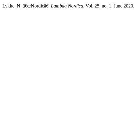
Lykke, N. â€œNordicâ€.
Lambda Nordica
, Vol. 25, no. 1, June 202