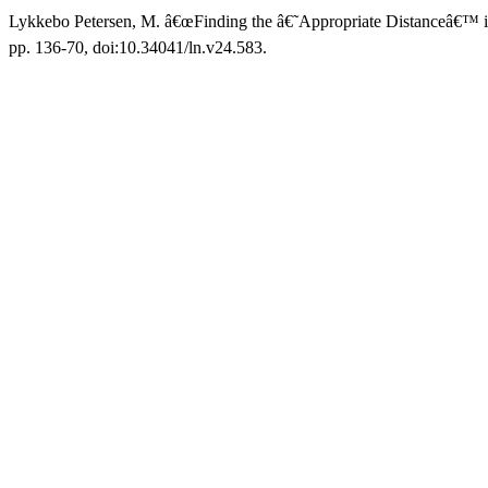
Lykkebo Petersen, M. â€œFinding the â€˜Appropriate Distanceâ€™ i
pp. 136-70, doi:10.34041/ln.v24.583.