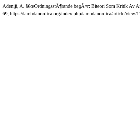
Adeniji, A. â€œOrdningsstÃ¶rande begÃ¤r: Biteori Som Kritik Av Ant
69, https://lambdanordica.org/index.php/lambdanordica/article/view/1