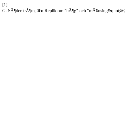
[1]
G. SÃ¶derstrÃ¶m, â€œReplik om "bÃ¶g" och "mÃ¥nsing&quot;â€,