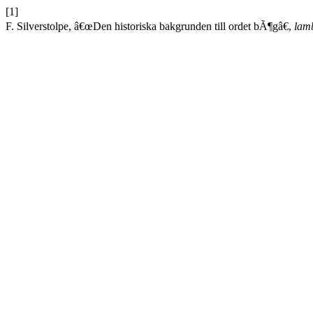
[1]
F. Silverstolpe, â€œDen historiska bakgrunden till ordet bÃ¶gâ€,
lam