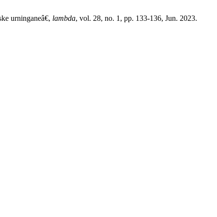
ske urninganeâ€,
lambda
, vol. 28, no. 1, pp. 133-136, Jun. 2023.