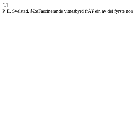
[1]
P. E. Svelstad, â€œFascinerande vitnesbyrd frÃ¥ ein av dei fyrste nor