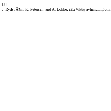
[1]
J. RydstrÃ¶m, K. Petersen, and A. Lokke, â€œViktig avhandling om 