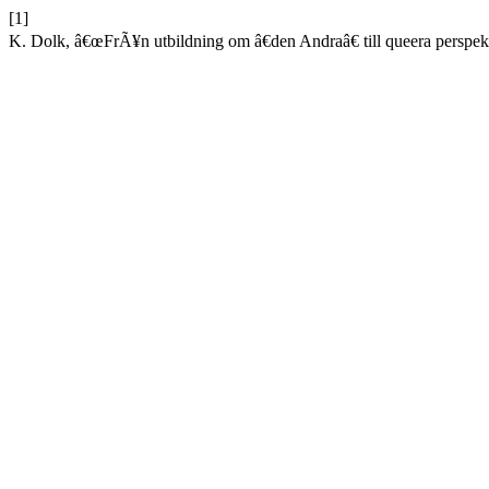
[1]
K. Dolk, â€œFrÃ¥n utbildning om â€den Andraâ€ till queera perspe