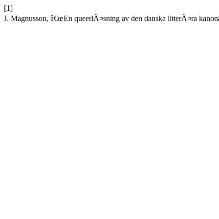
[1]
J. Magnusson, â€œEn queerlÃ¤sning av den danska litterÃ¤ra kanon