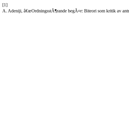
[1]
A. Adeniji, â€œOrdningsstÃ¶rande begÃ¤r: Biteori som kritik av antr