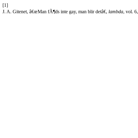
[1]
J. A. Gitenet, â€œMan fÃ¶ds inte gay, man blir detâ€,
lambda
, vol. 6