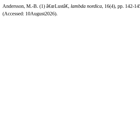
Andersson, M.-B. (1) â€œLustâ€,
lambda nordica
, 16(4), pp. 142-14
(Accessed: 10August2026).