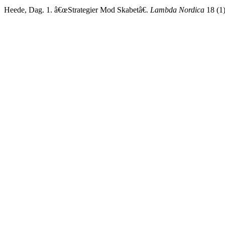
Heede, Dag. 1. â€œStrategier Mod Skabetâ€.
Lambda Nordica
18 (1)