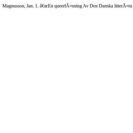
Magnusson, Jan. 1. â€œEn queerlÃ¤sning Av Den Danska litterÃ¤ra