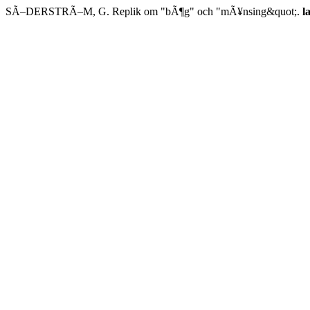
SÃ–DERSTRÃ–M, G. Replik om "bÃ¶g" och "mÃ¥nsing&quot;.
l