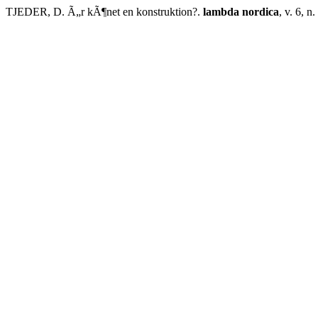
TJEDER, D. Ã„r kÃ¶net en konstruktion?.
lambda nordica
, v. 6, n.