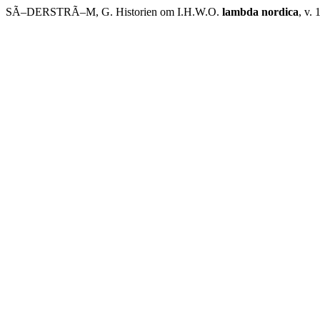
SÃ–DERSTRÃ–M, G. Historien om I.H.W.O.
lambda nordica
, v. 