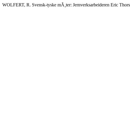
WOLFERT, R. Svensk-tyske mÃ¸ter: Jernverksarbeideren Eric Thorsell 