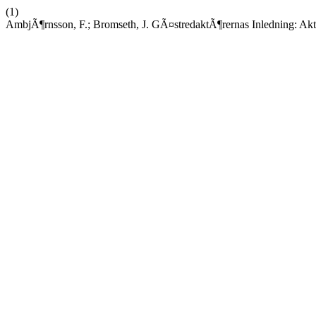
(1)
AmbjÃ¶rnsson, F.; Bromseth, J. GÃ¤stredaktÃ¶rernas Inledning: Ak