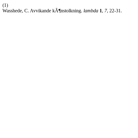
(1)
Wasshede, C. Avvikande kÃ¶nstolkning.
lambda
1
,
7
, 22-31.