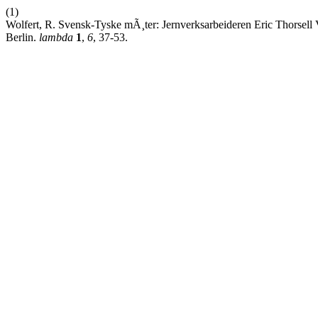
(1)
Wolfert, R. Svensk-Tyske mÃ¸ter: Jernverksarbeideren Eric Thorsell V
Berlin.
lambda
1
,
6
, 37-53.