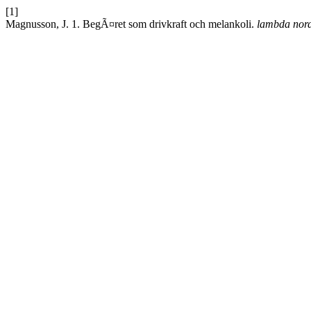
[1]
Magnusson, J. 1. BegÃ¤ret som drivkraft och melankoli.
lambda nor