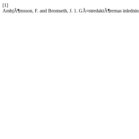
[1]
AmbjÃ¶rnsson, F. and Bromseth, J. 1. GÃ¤stredaktÃ¶rernas inlednin