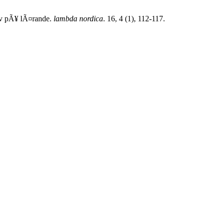
tiv pÃ¥ lÃ¤rande.
lambda nordica
. 16, 4 (1), 112-117.