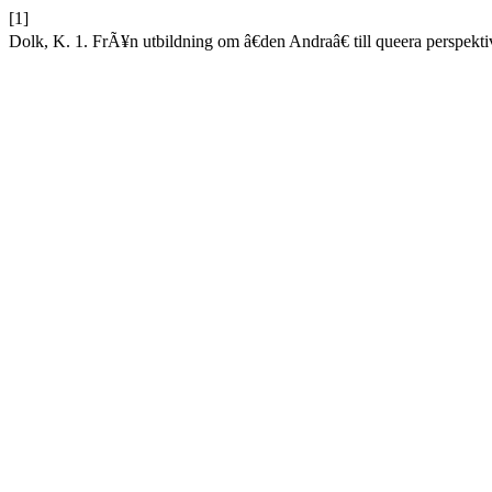
[1]
Dolk, K. 1. FrÃ¥n utbildning om â€den Andraâ€ till queera perspek