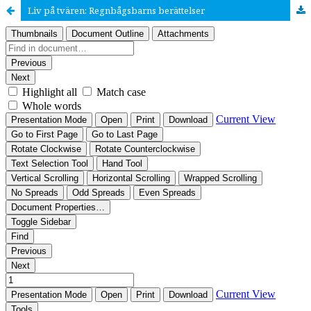
Liv på tvären: Regnbågsbarns berättelser