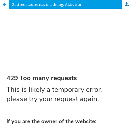
Gästredaktörernas inledning: Aktivism