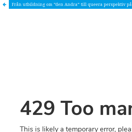
Från utbildning om ”den Andra” till queera perspektiv på