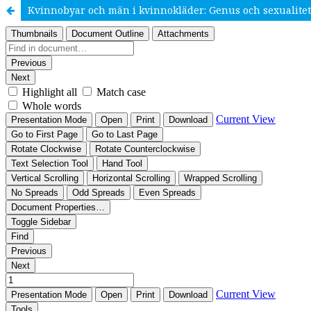
Kvinnobyar och män i kvinnokläder: Genus och sexualite