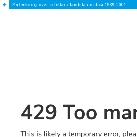
Förteckning över artiklar i lambda nordica 1989-2001