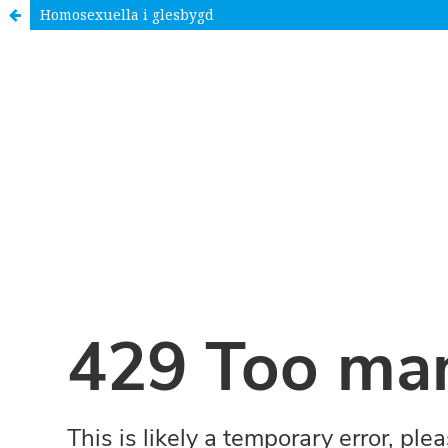
Homosexuella i glesbygd