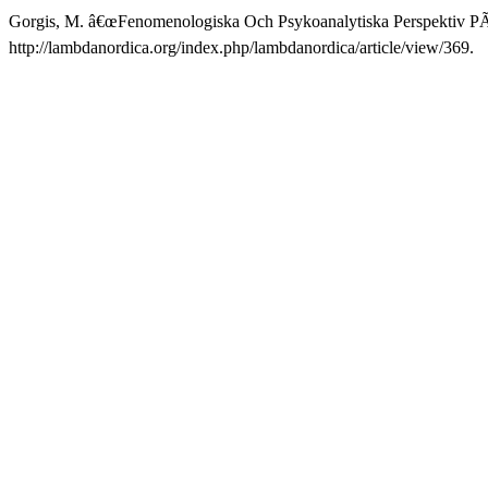
Gorgis, M. â€œFenomenologiska Och Psykoanalytiska Perspektiv PÃ
http://lambdanordica.org/index.php/lambdanordica/article/view/369.